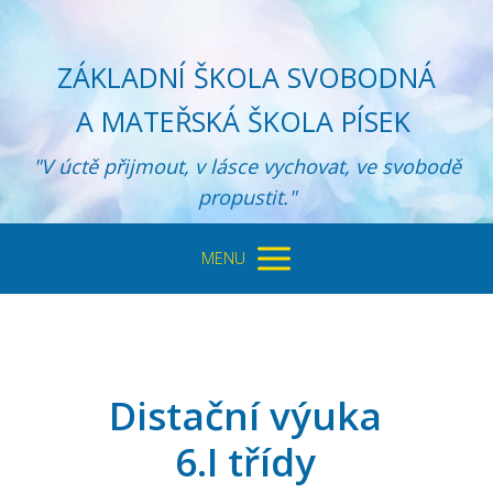
ZÁKLADNÍ ŠKOLA SVOBODNÁ
A MATEŘSKÁ ŠKOLA PÍSEK
"V úctě přijmout, v lásce vychovat, ve svobodě
propustit."
MENU
Distační výuka
6.I třídy