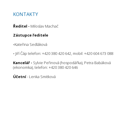
KONTAKTY
Ředitel
-
Miloslav Machač
Zástupce ředitele
-
Kateřina Sedláková
-
Jiří Čáp telefon: +420 380 420 642, mobil: +420 604 673 088
Kancelář -
Sylvie Peřinová (hospodářka), Petra Babáková
(ekonomka), telefon: +420 380 420 646
Účetní
- Lenka Smitková