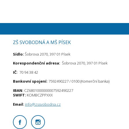
ZŠ SVOBODNÁ A MŠ PÍSEK
Sídlo:
Šobrova 2070, 397 01 Písek
Korespondenční adresa:
Šobrova 2070, 397 01 Písek
IČ:
70 94 38 42
Bankovní spojení:
7592490227 / 0100 (Komerční banka)
IBAN:
CZ6801000000007592490227
SWIFT:
KOMBCZPPXXX
Email:
info@zssvobodna.cz