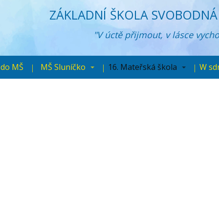
ZÁKLADNÍ ŠKOLA SVOBODNÁ 
"V úctě přijmout, v lásce vych
 do MŠ
MŠ Sluníčko
16. Mateřská škola
W sd