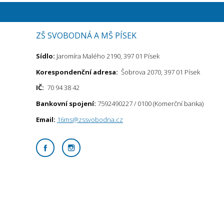
ZŠ SVOBODNÁ A MŠ PÍSEK
Sídlo:
Jaromíra Malého 2190, 397 01 Písek
Korespondenční adresa:
Šobrova 2070, 397 01 Písek
IČ:
70 94 38 42
Bankovní spojení:
7592490227 / 0100 (Komerční banka)
Email:
16ms@zssvobodna.cz