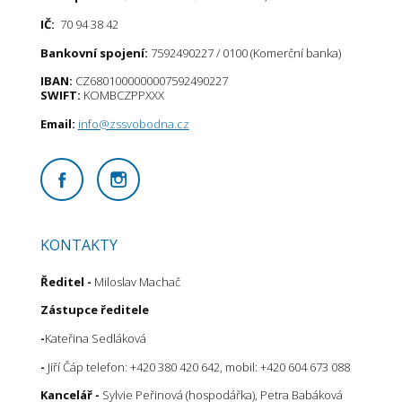
IČ:
70 94 38 42
Bankovní spojení:
7592490227 / 0100 (Komerční banka)
IBAN:
CZ6801000000007592490227
SWIFT:
KOMBCZPPXXX
Email:
info@zssvobodna.cz
KONTAKTY
Ředitel
-
Miloslav Machač
Zástupce ředitele
-
Kateřina Sedláková
-
Jiří Čáp telefon: +420 380 420 642, mobil: +420 604 673 088
Kancelář -
Sylvie Peřinová (hospodářka), Petra Babáková