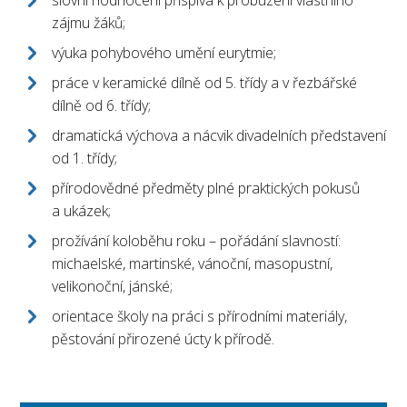
slovní hodnocení přispívá k probuzení vlastního
zájmu žáků;
výuka pohybového umění eurytmie;
práce v keramické dílně od 5. třídy a v řezbářské
dílně od 6. třídy;
dramatická výchova a nácvik divadelních představení
od 1. třídy;
přírodovědné předměty plné praktických pokusů
a ukázek;
prožívání koloběhu roku – pořádání slavností:
michaelské, martinské, vánoční, masopustní,
velikonoční, jánské;
orientace školy na práci s přírodními materiály,
pěstování přirozené úcty k přírodě.