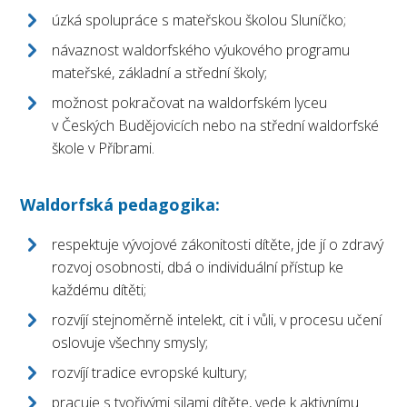
úzká spolupráce s mateřskou školou Sluníčko;
návaznost waldorfského výukového programu
mateřské, základní a střední školy;
možnost pokračovat na waldorfském lyceu
v Českých Budějovicích nebo na střední waldorfské
škole v Příbrami.
Waldorfská pedagogika:
respektuje vývojové zákonitosti dítěte, jde jí o zdravý
rozvoj osobnosti, dbá o individuální přístup ke
každému dítěti;
rozvíjí stejnoměrně intelekt, cit i vůli, v procesu učení
oslovuje všechny smysly;
rozvíjí tradice evropské kultury;
pracuje s tvořivými silami dítěte, vede k aktivnímu