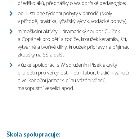
předškoláků, přednášky o waldorfské pedagogice;
od 1. stupně týdenní pobyty v přírodě (školy
v přírodě, praktika, lyžařský výcvik, vodácké pobyty);
mimoškolní aktivity – dramatický soubor Culíček
a Copánek pro děti a rodiče, kroužek keramiky, šití,
výtvarné a tvořivé dílny, kroužek přípravy na přijímací
zkoušky na SŠ a další;
v úzké spolupráci s W sdružením Písek aktivity
pro děti i pro veřejnost – letní tábor, tradiční vánoční
a velikonoční jarmark, dílnu vázání věnců,
masopustní veselici apod.
Škola spolupracuje: