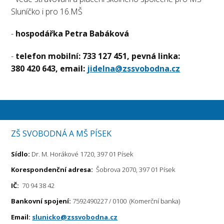
Sluníčko i pro 16.MŠ
-
hospodářka Petra Babáková
-
telefon mobilní: 733 127 451, pevná linka:
380 420 643, email:
jidelna@zssvobodna.cz
ZŠ SVOBODNÁ A MŠ PÍSEK
Sídlo:
Dr. M. Horákové 1720, 397 01 Písek
Korespondenční adresa:
Šobrova 2070, 397 01 Písek
IČ:
70 94 38 42
Bankovní spojení:
7592490227 / 0100 (Komerční banka)
Email:
slunicko@zssvobodna.cz