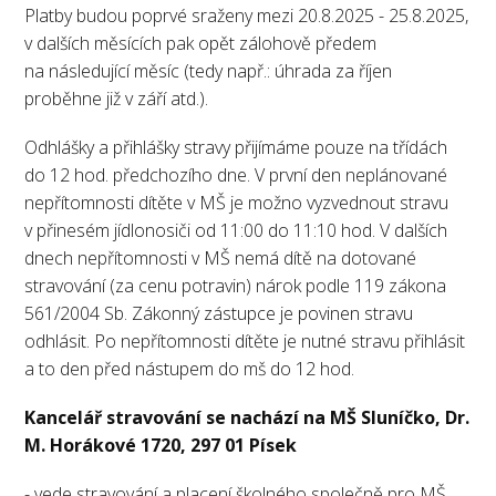
Platby budou poprvé sraženy mezi 20.8.2025 - 25.8.2025,
v dalších měsících pak opět zálohově předem
na následující měsíc (tedy např.: úhrada za říjen
proběhne již v září atd.).
Odhlášky a přihlášky stravy přijímáme pouze na třídách
do 12 hod. předchozího dne. V první den neplánované
nepřítomnosti dítěte v MŠ je možno vyzvednout stravu
v přinesém jídlonosiči od 11:00 do 11:10 hod. V dalších
dnech nepřítomnosti v MŠ nemá dítě na dotované
stravování (za cenu potravin) nárok podle 119 zákona
561/2004 Sb. Zákonný zástupce je povinen stravu
odhlásit. Po nepřítomnosti dítěte je nutné stravu přihlásit
a to den před nástupem do mš do 12 hod.
Kancelář stravování se nachází na MŠ Sluníčko, Dr.
M. Horákové 1720, 297 01 Písek
- vede stravování a placení školného společně pro MŠ