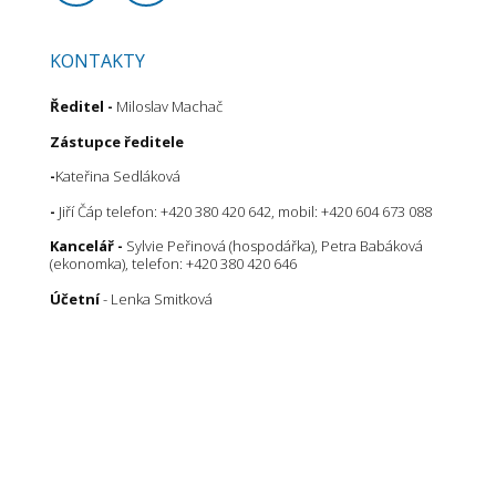
KONTAKTY
Ředitel
-
Miloslav Machač
Zástupce ředitele
-
Kateřina Sedláková
-
Jiří Čáp telefon: +420 380 420 642, mobil: +420 604 673 088
Kancelář -
Sylvie Peřinová (hospodářka), Petra Babáková
(ekonomka), telefon: +420 380 420 646
Účetní
- Lenka Smitková