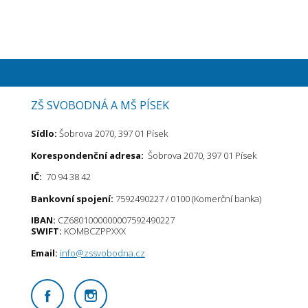
ZŠ SVOBODNÁ A MŠ PÍSEK
Sídlo:
Šobrova 2070, 397 01 Písek
Korespondenční adresa:
Šobrova 2070, 397 01 Písek
IČ:
70 94 38 42
Bankovní spojení:
7592490227 / 0100 (Komerční banka)
IBAN:
CZ6801000000007592490227
SWIFT:
KOMBCZPPXXX
Email:
info@zssvobodna.cz