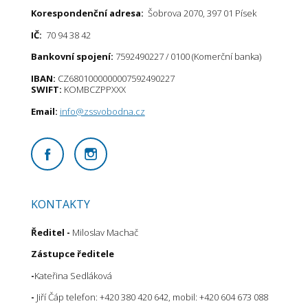
Korespondenční adresa:
Šobrova 2070, 397 01 Písek
IČ:
70 94 38 42
Bankovní spojení:
7592490227 / 0100 (Komerční banka)
IBAN:
CZ6801000000007592490227
SWIFT:
KOMBCZPPXXX
Email:
info@zssvobodna.cz
KONTAKTY
Ředitel
-
Miloslav Machač
Zástupce ředitele
-
Kateřina Sedláková
-
Jiří Čáp telefon: +420 380 420 642, mobil: +420 604 673 088