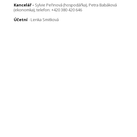
Kancelář -
Sylvie Peřinová (hospodářka), Petra Babáková
(ekonomka), telefon: +420 380 420 646
Účetní
- Lenka Smitková