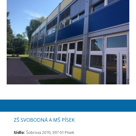
ZŠ SVOBODNÁ A MŠ PÍSEK
Sídlo:
Šobrova 2070, 397 01 Písek