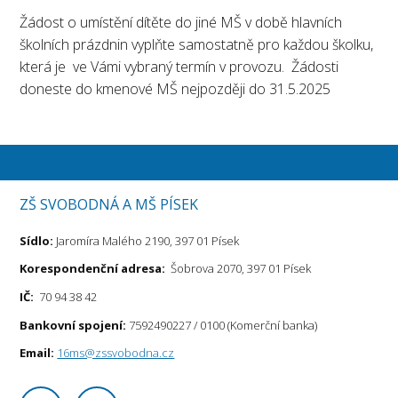
Žádost o umístění dítěte do jiné MŠ v době hlavních
školních prázdnin vyplňte samostatně pro každou školku,
která je ve Vámi vybraný termín v provozu. Žádosti
doneste do kmenové MŠ nejpozději do 31.5.2025
ZŠ SVOBODNÁ A MŠ PÍSEK
Sídlo:
Jaromíra Malého 2190, 397 01 Písek
Korespondenční adresa:
Šobrova 2070, 397 01 Písek
IČ:
70 94 38 42
Bankovní spojení:
7592490227 / 0100 (Komerční banka)
Email:
16ms@zssvobodna.cz