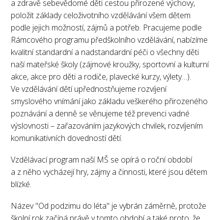
a zdravě sebevědomé děti cestou přirozené výchovy,
položit základy celoživotního vzdělávání všem dětem
podle jejich možností, zájmů a potřeb. Pracujeme podle
Rámcového programu předškolního vzdělávání, nabízíme
kvalitní standardní a nadstandardní péči o všechny děti
naší mateřské školy (zájmové kroužky, sportovní a kulturní
akce, akce pro děti a rodiče, plavecké kurzy, výlety…).
Ve vzdělávání dětí upřednostňujeme rozvíjení
smyslového vnímání jako základu veškerého přirozeného
poznávání a denně se věnujeme též prevenci vadné
výslovnosti – zařazováním jazykových chvilek, rozvíjením
komunikativních dovedností dětí.
Vzdělávací program naší MŠ se opírá o roční období
a z něho vycházejí hry, zájmy a činnosti, které jsou dětem
blízké.
Název "Od podzimu do léta" je vybrán záměrně, protože
školní rok začíná právě v tomto období a také proto, že