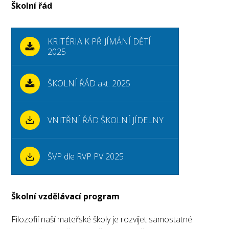
Školní řád
KRITÉRIA K PŘIJÍMÁNÍ DĚTÍ
2025
ŠKOLNÍ ŘÁD akt. 2025
VNITŘNÍ ŘÁD ŠKOLNÍ JÍDELNY
ŠVP dle RVP PV 2025
Školní vzdělávací program
Filozofií naší mateřské školy je rozvíjet samostatné