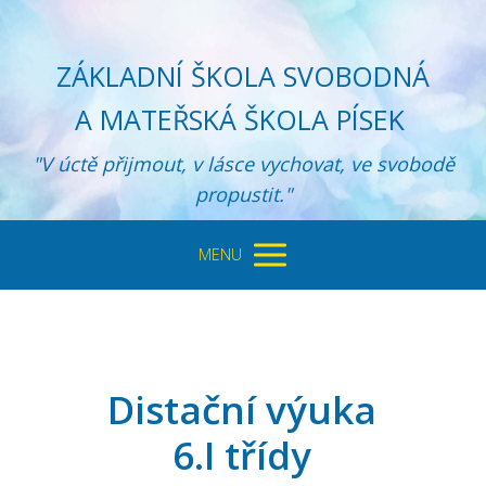
ZÁKLADNÍ ŠKOLA SVOBODNÁ
A MATEŘSKÁ ŠKOLA PÍSEK
"V úctě přijmout, v lásce vychovat, ve svobodě
propustit."
MENU
Distační výuka
6.I třídy