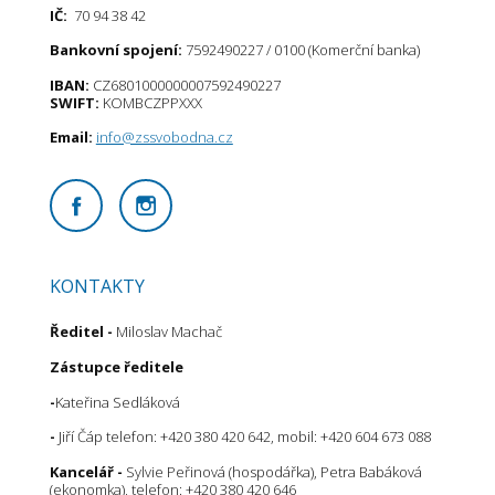
IČ:
70 94 38 42
Bankovní spojení:
7592490227 / 0100 (Komerční banka)
IBAN:
CZ6801000000007592490227
SWIFT:
KOMBCZPPXXX
Email:
info@zssvobodna.cz
KONTAKTY
Ředitel
-
Miloslav Machač
Zástupce ředitele
-
Kateřina Sedláková
-
Jiří Čáp telefon: +420 380 420 642, mobil: +420 604 673 088
Kancelář -
Sylvie Peřinová (hospodářka), Petra Babáková
(ekonomka), telefon: +420 380 420 646