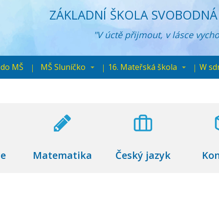
ZÁKLADNÍ ŠKOLA SVOBODNÁ 
"V úctě přijmout, v lásce vych
 do MŠ
MŠ Sluníčko
16. Mateřská škola
W sd
ce
Matematika
Český jazyk
Kon