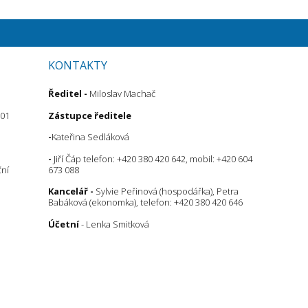
KONTAKTY
Ředitel
-
Miloslav Machač
 01
Zástupce ředitele
-
Kateřina Sedláková
-
Jiří Čáp telefon: +420 380 420 642, mobil: +420 604
ční
673 088
Kancelář -
Sylvie Peřinová (hospodářka), Petra
Babáková (ekonomka), telefon: +420 380 420 646
Účetní
- Lenka Smitková