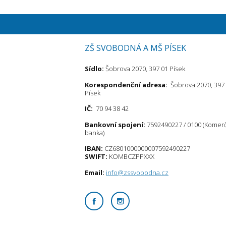
ZŠ SVOBODNÁ A MŠ PÍSEK
Sídlo:
Šobrova 2070, 397 01 Písek
Korespondenční adresa:
Šobrova 2070, 397
Písek
IČ:
70 94 38 42
Bankovní spojení:
7592490227 / 0100 (Komer
banka)
IBAN:
CZ6801000000007592490227
SWIFT:
KOMBCZPPXXX
Email:
info@zssvobodna.cz