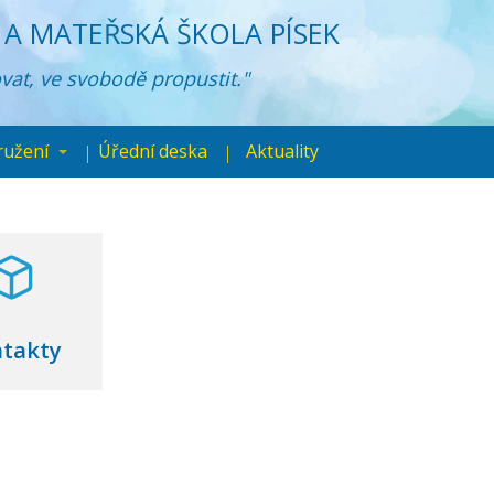
A MATEŘSKÁ ŠKOLA PÍSEK
ovat, ve svobodě propustit."
ružení
Úřední deska
Aktuality
takty