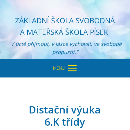
ZÁKLADNÍ ŠKOLA SVOBODNÁ
A MATEŘSKÁ ŠKOLA PÍSEK
"V úctě přijmout, v lásce vychovat, ve svobodě
propustit."
MENU
Distační výuka
6.K třídy