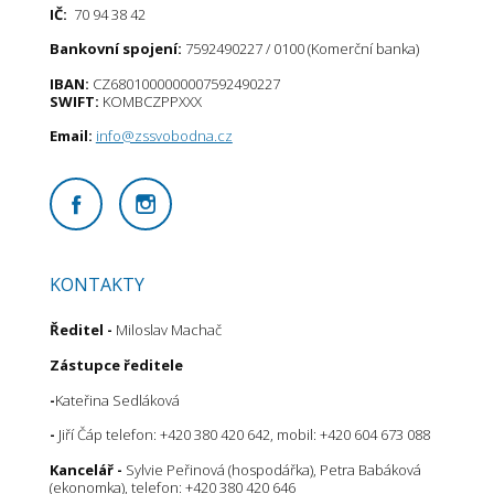
IČ:
70 94 38 42
Bankovní spojení:
7592490227 / 0100 (Komerční banka)
IBAN:
CZ6801000000007592490227
SWIFT:
KOMBCZPPXXX
Email:
info@zssvobodna.cz
KONTAKTY
Ředitel
-
Miloslav Machač
Zástupce ředitele
-
Kateřina Sedláková
-
Jiří Čáp telefon: +420 380 420 642, mobil: +420 604 673 088
Kancelář -
Sylvie Peřinová (hospodářka), Petra Babáková
(ekonomka), telefon: +420 380 420 646