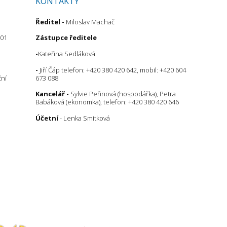
KONTAKTY
Ředitel
-
Miloslav Machač
 01
Zástupce ředitele
-
Kateřina Sedláková
-
Jiří Čáp telefon: +420 380 420 642, mobil: +420 604
ční
673 088
Kancelář -
Sylvie Peřinová (hospodářka), Petra
Babáková (ekonomka), telefon: +420 380 420 646
Účetní
- Lenka Smitková