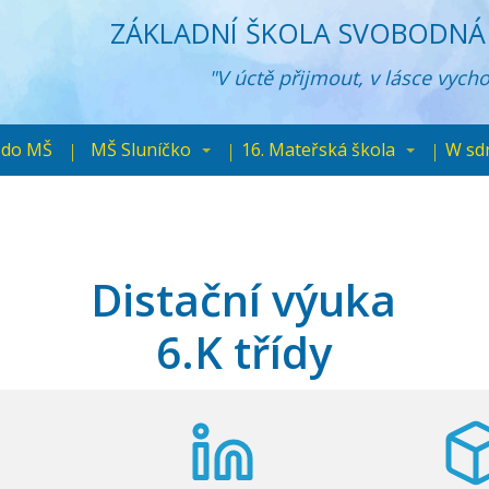
ZÁKLADNÍ ŠKOLA SVOBODNÁ 
"V úctě přijmout, v lásce vych
 do MŠ
MŠ Sluníčko
16. Mateřská škola
W sd
Distační výuka
6.K třídy