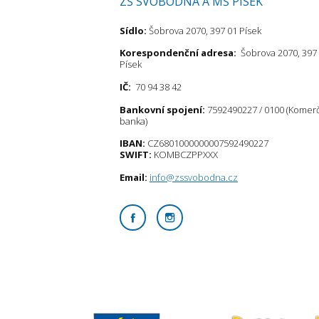
ZŠ SVOBODNÁ A MŠ PÍSEK
Sídlo:
Šobrova 2070, 397 01 Písek
Korespondenční adresa:
Šobrova 2070, 397
Písek
IČ:
70 94 38 42
Bankovní spojení:
7592490227 / 0100 (Komer
banka)
IBAN:
CZ6801000000007592490227
SWIFT:
KOMBCZPPXXX
Email:
info@zssvobodna.cz