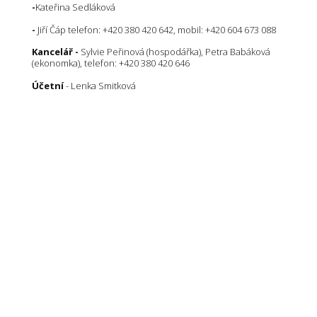
-
Kateřina Sedláková
-
Jiří Čáp telefon: +420 380 420 642, mobil: +420 604 673 088
Kancelář -
Sylvie Peřinová (hospodářka), Petra Babáková
(ekonomka), telefon: +420 380 420 646
Účetní
- Lenka Smitková