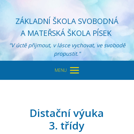
ZÁKLADNÍ ŠKOLA SVOBODNÁ
A MATEŘSKÁ ŠKOLA PÍSEK
"V úctě přijmout, v lásce vychovat, ve svobodě
propustit."
MENU
Distační výuka
3. třídy