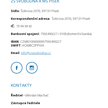
ZŠ SVOBODNÁ A MŠ PÍSEK
Sídlo:
Šobrova 2070, 397 01 Písek
Korespondenční adresa:
Šobrova 2070, 397 01 Písek
IČ:
70 94 38 42
Bankovní spojení:
7592490227 / 0100 (Komerční banka)
IBAN:
CZ6801000000007592490227
SWIFT:
KOMBCZPPXXX
Email:
info@zssvobodna.cz
KONTAKTY
Ředitel
-
Miloslav Machač
Zástupce ředitele