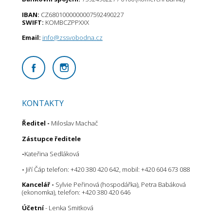
IBAN:
CZ6801000000007592490227
SWIFT:
KOMBCZPPXXX
Email:
info@zssvobodna.cz
KONTAKTY
Ředitel
-
Miloslav Machač
Zástupce ředitele
-
Kateřina Sedláková
-
Jiří Čáp telefon: +420 380 420 642, mobil: +420 604 673 088
Kancelář -
Sylvie Peřinová (hospodářka), Petra Babáková
(ekonomka), telefon: +420 380 420 646
Účetní
- Lenka Smitková