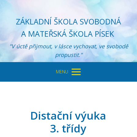
ZÁKLADNÍ ŠKOLA SVOBODNÁ
A MATEŘSKÁ ŠKOLA PÍSEK
"V úctě přijmout, v lásce vychovat, ve svobodě
propustit."
MENU
Distační výuka
3. třídy