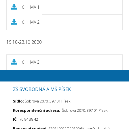
ČJ + MA 1
ČJ + MA 2
19.10-23.10 2020
ČJ + MA 3
ZŠ SVOBODNÁ A MŠ PÍSEK
Sídlo:
Šobrova 2070, 397 01 Písek
Korespondenční adresa:
Šobrova 2070, 397 01 Písek
IČ:
70 94 38 42
Bankovní spojení:
7592490227 / 0100 (Komerční banka)