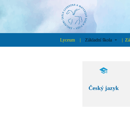
Lyceum
Základní škola
Zá
Český jazyk