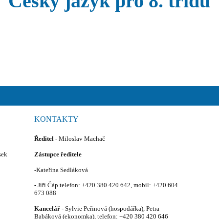
Český jazyk pro 8. třídu
KONTAKTY
Ředitel
-
Miloslav Machač
sek
Zástupce ředitele
-
Kateřina Sedláková
-
Jiří Čáp telefon: +420 380 420 642, mobil: +420 604
673 088
Kancelář -
Sylvie Peřinová (hospodářka), Petra
Babáková (ekonomka), telefon: +420 380 420 646