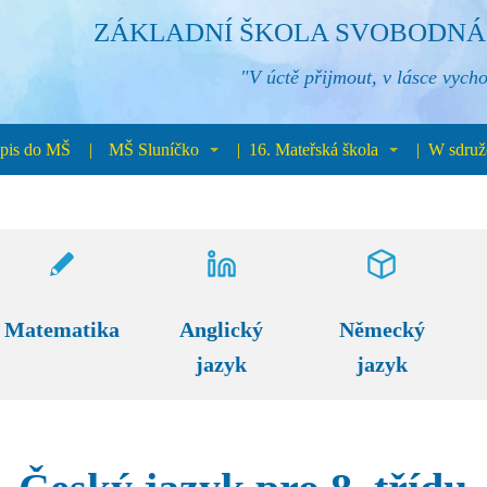
ZÁKLADNÍ ŠKOLA SVOBODNÁ 
"V úctě přijmout, v lásce vycho
pis do MŠ
MŠ Sluníčko
16. Mateřská škola
W sdruž
Matematika
Anglický
Německý
jazyk
jazyk