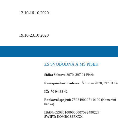
12.10-16.10 2020
19.10-23.10 2020
ZŠ SVOBODNÁ A MŠ PÍSEK
Sídlo:
Šobrova 2070, 397 01 Písek
Korespondenční adresa:
Šobrova 2070, 397 01 Pí
IČ:
70 94 38 42
Bankovní spojení:
7592490227 / 0100 (Komerční
banka)
IBAN:
CZ6801000000007592490227
SWIFT:
KOMBCZPPXXX