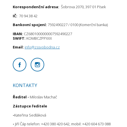
Korespondenční adresa:
Šobrova 2070, 397 01 Písek
IČ:
70 94 38 42
Bankovní spojení:
7592490227 / 0100 (Komerční banka)
IBAN:
CZ6801000000007592490227
SWIFT:
KOMBCZPPXXX
Email:
info@zssvobodna.cz
KONTAKTY
Ředitel
-
Miloslav Machač
Zástupce ředitele
-
Kateřina Sedláková
-
Jiří Čáp telefon: +420 380 420 642, mobil: +420 604 673 088