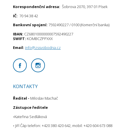
Korespondenční adresa:
Šobrova 2070, 397 01 Písek
IČ:
70 94 38 42
Bankovní spojení:
7592490227 / 0100 (Komerční banka)
IBAN:
CZ6801000000007592490227
SWIFT:
KOMBCZPPXXX
Email:
info@zssvobodna.cz
KONTAKTY
Ředitel
-
Miloslav Machač
Zástupce ředitele
-
Kateřina Sedláková
-
Jiří Čáp telefon: +420 380 420 642, mobil: +420 604 673 088