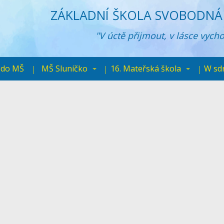
ZÁKLADNÍ ŠKOLA SVOBODNÁ 
"V úctě přijmout, v lásce vych
 do MŠ
MŠ Sluníčko
16. Mateřská škola
W sd