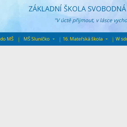
ZÁKLADNÍ ŠKOLA SVOBODNÁ 
"V úctě přijmout, v lásce vych
 do MŠ
MŠ Sluníčko
16. Mateřská škola
W sd