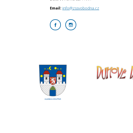
Email:
info@zssvobodna.cz