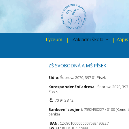
Lyceum
Základní škola
Zápis
ZŠ SVOBODNÁ A MŠ PÍSEK
Sídlo:
Šobrova 2070, 397 01 Písek
Korespondenční adresa:
Šobrova 2070, 397
Písek
IČ:
70 94 38 42
Bankovní spojení:
7592490227 / 0100 (Komer
banka)
IBAN:
CZ6801000000007592490227
SWIFT:
KOMBCZPPXXX