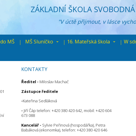
ZÁKLADNÍ ŠKOLA SVOBODNÁ 
"V úctě přijmout, v lásce vych
 do MŠ
MŠ Sluníčko
16. Mateřská škola
W sd
KONTAKTY
Ředitel
-
Miloslav Machač
 01
Zástupce ředitele
-
Kateřina Sedláková
-
Jiří Čáp telefon: +420 380 420 642, mobil: +420 604
ční
673 088
Kancelář -
Sylvie Peřinová (hospodářka), Petra
Babáková (ekonomka), telefon: +420 380 420 646