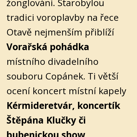
žonglování. Starobylou
tradici voroplavby na řece
Otavě nejmenším přiblíží
Vorařská pohádka
místního divadelního
souboru Copánek. Ti větší
ocení koncert místní kapely
Kérmideretvár, koncertík
Štěpána Klučky či
bubenickou show
.